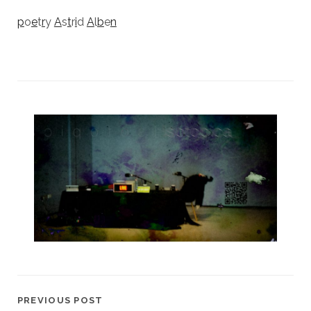
p
o
e
t
r
y
A
s
t
r
i
d
A
l
b
e
n
PREVIOUS POST